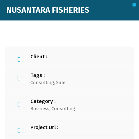
NUSANTARA FISHERIES
Business Units
Client :
Tags :
Consulting
,
Sale
Category :
Business
,
Consulting
Project Url :