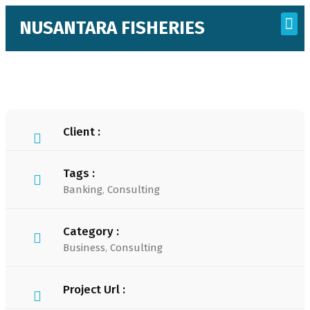
NUSANTARA FISHERIES
Business Units
Client :
Tags :
Banking
,
Consulting
Category :
Business
,
Consulting
Project Url :